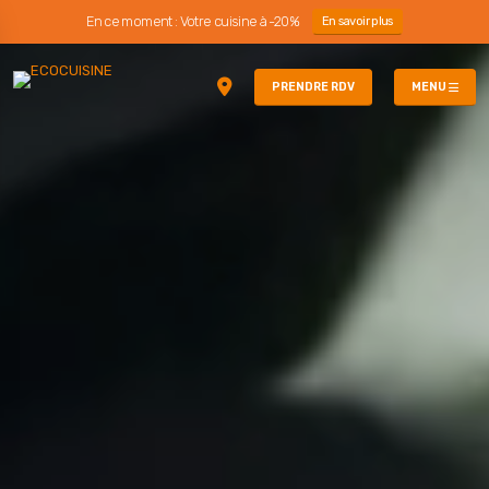
En ce moment : Votre cuisine à -20%
En savoir plus
PRENDRE RDV
MENU