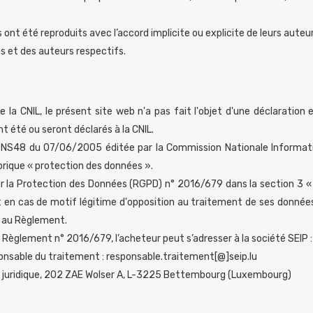
nt été reproduits avec l’accord implicite ou explicite de leurs auteur
es et des auteurs respectifs.
NIL, le présent site web n'a pas fait l'objet d'une déclaration e
t été ou seront déclarés à la CNIL.
S48 du 07/06/2005 éditée par la Commission Nationale Informatiqu
rique « protection des données ».
a Protection des Données (RGPD) n° 2016/679 dans la section 3 « Re
t en cas de motif légitime d'opposition au traitement de ses données p
s au Règlement.
 Règlement n° 2016/679, l’acheteur peut s’adresser à la société SEIP :
ponsable du traitement : responsable.traitement[@]seip.lu
ice juridique, 202 ZAE Wolser A, L-3225 Bettembourg (Luxembourg)