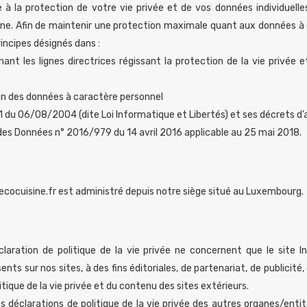
la protection de votre vie privée et de vos données individuelle
gne. Afin de maintenir une protection maximale quant aux données à 
incipes désignés dans :
nt les lignes directrices régissant la protection de la vie privée e
on des données à caractère personnel
1 du 06/08/2004 (dite Loi Informatique et Libertés) et ses décrets d’a
des Données n° 2016/979 du 14 avril 2016 applicable au 25 mai 2018.
ecocuisine.fr est administré depuis notre siège situé au Luxembourg.
laration de politique de la vie privée ne concernent que le site 
ents sur nos sites, à des fins éditoriales, de partenariat, de publicité
ique de la vie privée et du contenu des sites extérieurs.
éclarations de politique de la vie privée des autres organes/entités