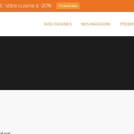
 : Votre cuisine à -20%
En savoir plus
NOS CUISINES
NOS MAGASINS
PREND
ré par