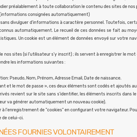
ier préalablement à toute collaboration le contenu des sites de nos 
ées (informations consignées automatiquement)
t sans divulguer d'informations à caractère personnel. Toutefois, certa
connus automatiquement. Le recueil de ces données se fait au moyen
istiques. Un cookie est un élément de données envoyé sur votre navig
s sites (si l'utilisateur s'y inscrit) ; ils servent à enregistrer le mot de
ndre les informations suivantes :
ption: Pseudo, Nom, Prénom, Adresse Email, Date de naissance.
ntifiant et le mot de passe », ces deux éléments sont codés et ajoutés au
rivés revient sur le site sans s'identifier, les éléments inscrits dans 
rveur va générer automatiquement un nouveau cookie).
 l'enregistrement de "cookies" en configurant votre navigateur. Pour
 de celui-ci.
NÉES FOURNIES VOLONTAIREMENT