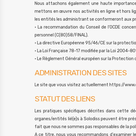
Nous attachons également une haute importance à 
mettons en œuvre nos activités en ligne et hors li
les entités les administrant se conformeront aux pr
• La recommandation du Conseil de l’OCDE concerna
personnel (C(80)58/FINAL).
• La directive Européenne 95/46/CE sur la protecti
• La Loi Française 78-17 modifiée par la Loi 2004-80
• Le Règlement Général européen sur la Protection 
ADMINISTRATION DES SITES
Le site que vous visitez actuellement https://www.
STATUT DES LIENS
Les pratiques spécifiques décrites dans cette déc
organes/entités lié(e)s à Solodiss peuvent être prés
fait que nous ne sommes pas responsables de la polit
A ce titre, nous vous recommandons d'examiner les d