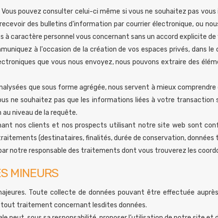
ite. Vous pouvez consulter celui-ci même si vous ne souhaitez pas vous 
recevoir des bulletins d'information par courrier électronique, ou n
s à caractère personnel vous concernant sans un accord explicite de 
muniquez à l'occasion de la création de vos espaces privés, dans l
s électroniques que vous nous envoyez, nous pouvons extraire des él
analysées que sous forme agrégée, nous servent à mieux comprendre ce
vous ne souhaitez pas que les informations liées à votre transaction
n au niveau de la requête.
ant nos clients et nos prospects utilisant notre site web sont c
traitements (destinataires, finalités, durée de conservation, données tra
r notre responsable des traitements dont vous trouverez les coordon
S MINEURS
ajeures. Toute collecte de données pouvant être effectuée auprès 
r à tout traitement concernant lesdites données.
ale peut, sous sa responsabilité, proposer l’utilisation de notre site e