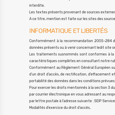
interdite.
Les textes présents provenant de sources externes o
A ce titre, mention est faite sur les sites des sourc
INFORMATIQUE ET LIBERTÉS
Conformément à la recommandation 2005-284 de la C
données présents ou à venir concernant ledit site on
Les traitements susnommés sont conformes à la N
caractéristiques complètes en consultant notre rub
Conformément au Règlement Général Européen sur l
d'un droit d’accès, de rectification, d’effacement e
portabilité des données dans les conditions prévue
Pour exercer les droits mentionnés à la section 3 du
par courrier électronique en vous adressant au res
par lettre postale à l’adresse suivante : SEIP Serv
Modalités d’exercice du droit d’accès,