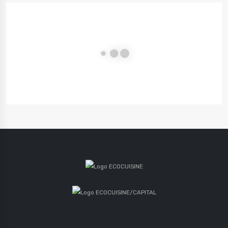
STYLE BOIS
EMOTION-BATH
STYLE MAT
IDEA-BATH
STYLE BRILLANT
LINEA-BATH
STYLE MAT
MATÉRIA-BATH
STYLE BOIS
NOVIA-BATH
STYLE MAT
PHENIX-BATH
STYLE MAT
PIETRA-BATH
STYLE PIERRE OU ACIER