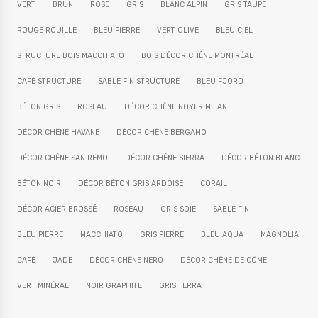
VERT
BRUN
ROSE
GRIS
BLANC ALPIN
GRIS TAUPE
ROUGE ROUILLE
BLEU PIERRE
VERT OLIVE
BLEU CIEL
STRUCTURE BOIS MACCHIATO
BOIS DÉCOR CHÊNE MONTRÉAL
CAFÉ STRUCTURÉ
SABLE FIN STRUCTURÉ
BLEU FJORD
BÉTON GRIS
ROSEAU
DÉCOR CHÊNE NOYER MILAN
DÉCOR CHÊNE HAVANE
DÉCOR CHÊNE BERGAMO
DÉCOR CHÊNE SAN REMO
DÉCOR CHÊNE SIERRA
DÉCOR BÉTON BLANC
BÉTON NOIR
DÉCOR BÉTON GRIS ARDOISE
CORAIL
DÉCOR ACIER BROSSÉ
ROSEAU
GRIS SOIE
SABLE FIN
BLEU PIERRE
MACCHIATO
GRIS PIERRE
BLEU AQUA
MAGNOLIA
CAFÉ
JADE
DÉCOR CHÊNE NERO
DÉCOR CHÊNE DE CÔME
VERT MINÉRAL
NOIR GRAPHITE
GRIS TERRA
COSY-BATH