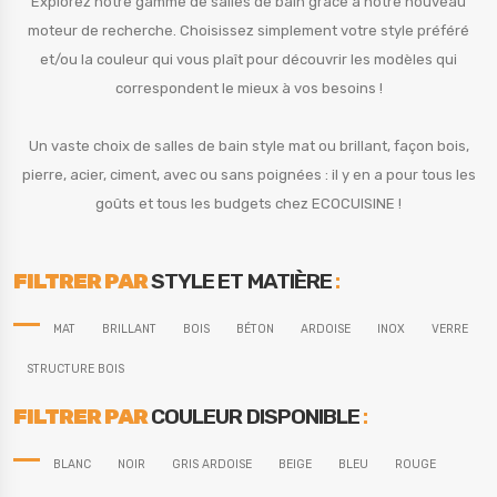
Explorez notre gamme de salles de bain grâce à notre nouveau
moteur de recherche. Choisissez simplement votre style préféré
et/ou la couleur qui vous plaît pour découvrir les modèles qui
correspondent le mieux à vos besoins !
Un vaste choix de salles de bain style mat ou brillant, façon bois,
pierre, acier, ciment, avec ou sans poignées : il y en a pour tous les
goûts et tous les budgets chez ECOCUISINE !
FILTRER PAR
STYLE ET MATIÈRE
:
MAT
BRILLANT
BOIS
BÉTON
ARDOISE
INOX
VERRE
STRUCTURE BOIS
FILTRER PAR
COULEUR DISPONIBLE
:
BLANC
NOIR
GRIS ARDOISE
BEIGE
BLEU
ROUGE