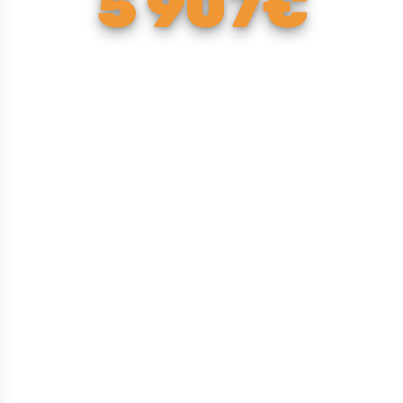
5 907€