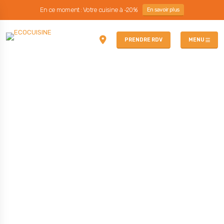
En ce moment : Votre cuisine à -20%
En savoir plus
PRENDRE RDV
MENU