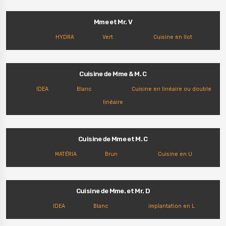
Mme et Mr. V
Modèle
HYDRA
- Couleur
Vert
- Implantation
Cuisine en îlot
Cuisine de Mme & M. C
Modèle
IDEA
- Couleur
Blanc
- Implantation
Cuisine en linéaire ou double
linéaire
Cuisine de Mme et M. C
Modèle
MATÉRIA
- Couleur
Brun
- Implantation
Cuisine en U
Cuisine de Mme. et Mr. D
Modèle
IDEA
- Couleur
Blanc
- Implantation
implantation en L