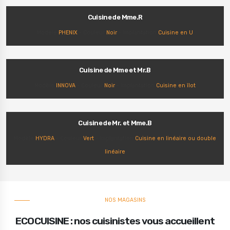
Cuisine de Mme.R
Modèle
PHENIX
- Couleur
Noir
- Implantation
Cuisine en U
Cuisine de Mme et Mr.B
Modèle
INNOVA
- Couleur
Noir
- Implantation
Cuisine en îlot
Cuisine de Mr. et Mme.B
Modèle
HYDRA
- Couleur
Vert
- Implantation
Cuisine en linéaire ou double
linéaire
NOS MAGASINS
ECOCUISINE : nos cuisinistes vous accueillent