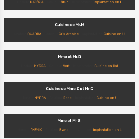
Modèle
MATÉRIA
- Couleur
Brun
- Implantation
implantation en L
Cuisine de Mr.M
Modèle
QUADRA
- Couleur
Gris Ardoise
- Implantation
Cuisine en U
Mme et Mr.D
Modèle
HYDRA
- Couleur
Vert
- Implantation
Cuisine en îlot
Cuisine de Mme.C et Mr.C
Modèle
HYDRA
- Couleur
Rose
- Implantation
Cuisine en U
Mme et Mr S.
Modèle
PHENIX
- Couleur
Blanc
- Implantation
implantation en L