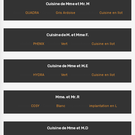
Cuisine de Mme et Mr. M
Modèle
QUADRA
- Couleur
Gris Ardoise
- Implantation
Cuisine en îlot
Cuisine de M. et Mme F.
Modèle
PHENIX
- Couleur
Vert
- Implantation
Cuisine en îlot
Cuisine de Mme et M.E
Modèle
HYDRA
- Couleur
Vert
- Implantation
Cuisine en îlot
Mme. et Mr. R
Modèle
COSY
- Couleur
Blanc
- Implantation
implantation en L
Cuisine de Mme et M.D