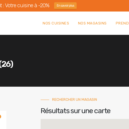
 : Votre cuisine à -20%
En savoir plus
NOS CUISINES
NOS MAGASINS
PREND
(26)
RECHERCHER UN MAGASIN
Résultats sur une carte