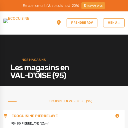
En ce moment : Votre cuisine à -20%
En savoir plus
PRENDRE RDV
MENU
NOS MAGASINS
Les magasins en
VAL-D'OISE (95)
ECOCUISINE EN VAL-D'OISE (95) :
ECOCUISINE PIERRELAYE
95480 PIERRELAYE
(17km)