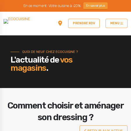
En ce moment : Votre cuisine à -20%
En savoir plus
PRENDRE RDV
MENU
QUOI DE NEUF CHEZ ECOCUISINE ?
L'actualité de
vos
magasins
.
Comment choisir et aménager
son dressing ?
RETOUR AUX ACTUS