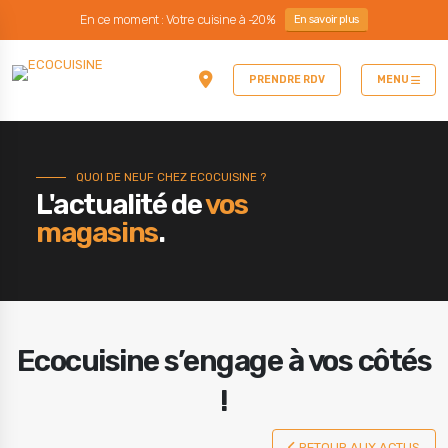
En ce moment : Votre cuisine à -20%
En savoir plus
PRENDRE RDV
MENU
QUOI DE NEUF CHEZ ECOCUISINE ?
L'actualité de
vos
magasins
.
Ecocuisine s’engage à vos côtés
!
RETOUR AUX ACTUS