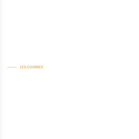
LES CUISINES
ATELIER
STYLE INDUSTRIEL