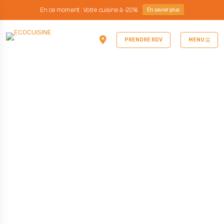
En ce moment : Votre cuisine à -20%
En savoir plus
PRENDRE RDV
MENU