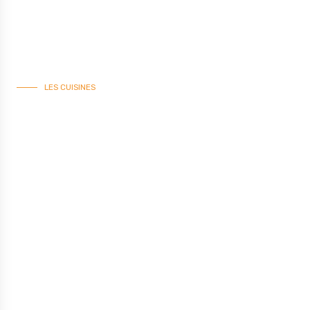
LES CUISINES
INTENSA
STYLE BRILLANT