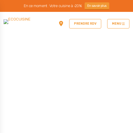
En ce moment : Votre cuisine à -20%
En savoir plus
PRENDRE RDV
MENU