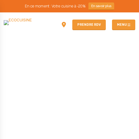
En ce moment : Votre cuisine à -20%
En savoir plus
PRENDRE RDV
MENU