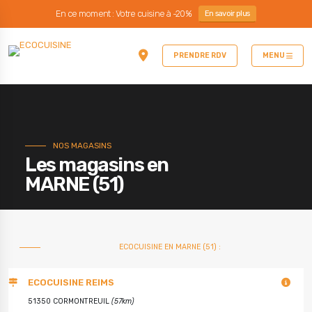
En ce moment : Votre cuisine à -20%
En savoir plus
PRENDRE RDV
MENU
NOS MAGASINS
Les magasins en
MARNE (51)
ECOCUISINE EN MARNE (51) :
ECOCUISINE REIMS
51350 CORMONTREUIL
(57km)