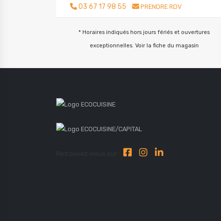
03 67 17 98 55
PRENDRE RDV
* Horaires indiqués hors jours fériés et ouvertures
exceptionnelles. Voir la fiche du magasin
Retrouvez-nous sur :